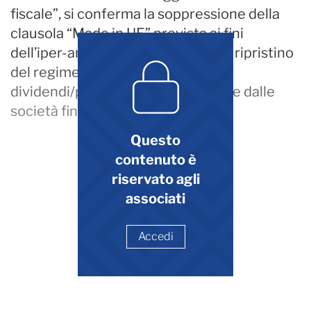
fiscale”, si conferma la soppressione della
clausola “Made in UE” prevista ai fini
dell’iper-ammortamento nonché il ripristino
del regime di tassazione dei
dividendi/partecipazioni applicabile dalle
società fino al 2025
Questo
contenuto è
riservato agli
associati
Accedi