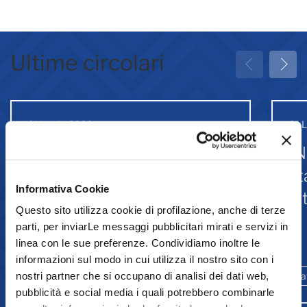
Ultime circolari
31 Luglio 2026
31 
Greenwashing: attività
IN
associative
st
Informativa Cookie
Is
Questo sito utilizza cookie di profilazione, anche di terze
parti, per inviarLe messaggi pubblicitari mirati e servizi in
linea con le sue preferenze. Condividiamo inoltre le
Comunicazione
informazioni sul modo in cui utilizza il nostro sito con i
nostri partner che si occupano di analisi dei dati web,
Ambiente e sostenibilità
Promozione
La
pubblicità e social media i quali potrebbero combinarle