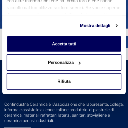
con altre informazioni che ha fornito loro o che hanno
1
2
3
4
raccolto dal tuo utilizzo sui loro servizi. Se vuole saperne
di più o negare il consenso a tutti o ad alcuni cookie
Vedi tutte le circolari
clicchi qui
. Il consenso può essere espresso cliccando
Mostra dettagli
sul tasto "Accetta tutti". Se non vuole i cookie di
profilazione può negare il consenso sul tasto "Rifiuta".
Accetta tutti
Personalizza
Rifiuta
Confindustria Ceramica è l'Associazione che rappresenta, collega,
informa e assiste le aziende italiane produttrici di piastrelle di
ceramica, materiali refrattari, laterizi, sanitari, stoviglierie e
ceramica per usi industriali.