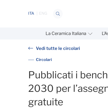
Salta al contenuto
ITA
ENG
La Ceramica Italiana
L'A
Pubblicati i benchmark ETS
Vedi tutte le circolari
Circolari
Pubblicati i ben
2030 per l’assegn
gratuite