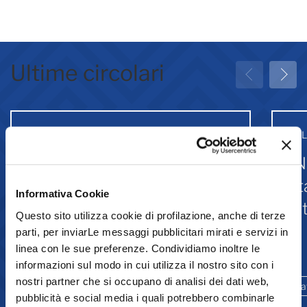
Ultime circolari
31 Luglio 2026
31 
Greenwashing: attività
IN
associative
st
Informativa Cookie
Is
Questo sito utilizza cookie di profilazione, anche di terze
parti, per inviarLe messaggi pubblicitari mirati e servizi in
linea con le sue preferenze. Condividiamo inoltre le
Comunicazione
informazioni sul modo in cui utilizza il nostro sito con i
nostri partner che si occupano di analisi dei dati web,
Ambiente e sostenibilità
Promozione
La
pubblicità e social media i quali potrebbero combinarle