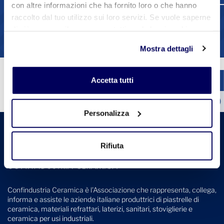
con altre informazioni che ha fornito loro o che hanno
raccolto dal tuo utilizzo sui loro servizi. Se vuole saperne
1
2
3
4
di più o negare il consenso a tutti o ad alcuni cookie
Vedi tutte le circolari
clicchi qui
. Il consenso può essere espresso cliccando
Mostra dettagli
sul tasto "Accetta tutti". Se non vuole i cookie di
profilazione può negare il consenso sul tasto "Rifiuta".
Accetta tutti
Personalizza
Rifiuta
Confindustria Ceramica è l'Associazione che rappresenta, collega,
informa e assiste le aziende italiane produttrici di piastrelle di
ceramica, materiali refrattari, laterizi, sanitari, stoviglierie e
ceramica per usi industriali.