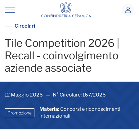
Tile Competition 2026 | Recall - coin
Vedi tutte le circolari
Circolari
Tile Competition 2026 |
Recall - coinvolgimento
aziende associate
12 Maggio 2026 — N° Circolare: 167/2026
Materia:
Concorsi e riconoscimenti
Promozione
internazionali