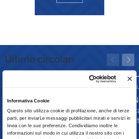
Ultime circolari
31 Luglio 2026
31 
Greenwashing: attività
IN
Informativa Cookie
associative
st
Questo sito utilizza cookie di profilazione, anche di terze
parti, per inviarLe messaggi pubblicitari mirati e servizi in
Is
linea con le sue preferenze. Condividiamo inoltre le
informazioni sul modo in cui utilizza il nostro sito con i