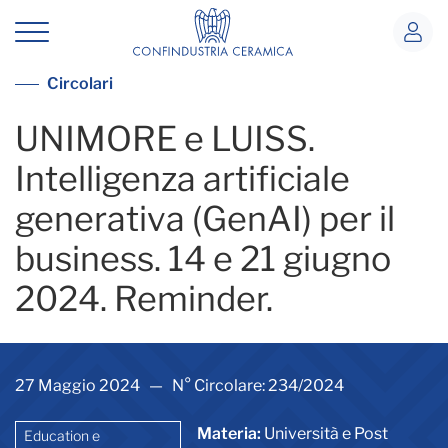
UNIMORE e LUISS. Intelligenza artific
Vedi tutte le circolari
Circolari
UNIMORE e LUISS.
Intelligenza artificiale
generativa (GenAI) per il
business. 14 e 21 giugno
2024. Reminder.
27 Maggio 2024 — N° Circolare: 234/2024
Materia:
Università e Post
Education e