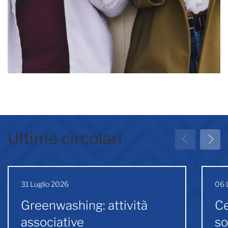
Ultime circolari
31 Luglio 2026
06 
Greenwashing: attività
Ce
associative
so