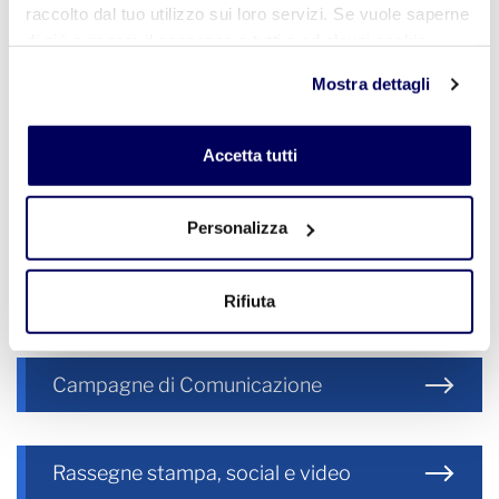
raccolto dal tuo utilizzo sui loro servizi. Se vuole saperne
di più o negare il consenso a tutti o ad alcuni cookie
clicchi qui
. Il consenso può essere espresso cliccando
Mostra dettagli
sul tasto "Accetta tutti". Se non vuole i cookie di
Materie
profilazione può negare il consenso sul tasto "Rifiuta".
Accetta tutti
Comunicati stampa
Personalizza
Ufficio Stampa
Rifiuta
Campagne di Comunicazione
Rassegne stampa, social e video