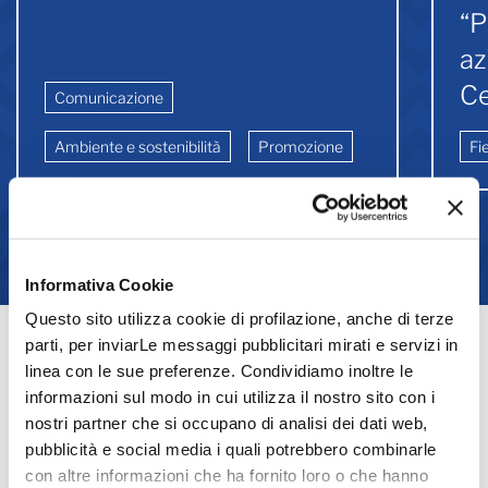
“P
az
Ce
Comunicazione
Ambiente e sostenibilità
Promozione
Fi
1
2
3
Vedi tutte le circolari
Informativa Cookie
Questo sito utilizza cookie di profilazione, anche di terze
parti, per inviarLe messaggi pubblicitari mirati e servizi in
linea con le sue preferenze. Condividiamo inoltre le
Prossimi Eventi
informazioni sul modo in cui utilizza il nostro sito con i
nostri partner che si occupano di analisi dei dati web,
pubblicità e social media i quali potrebbero combinarle
Vedi tutti gli eventi
con altre informazioni che ha fornito loro o che hanno