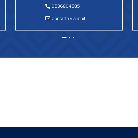
0536804585
Contatta via mail
1
2
3