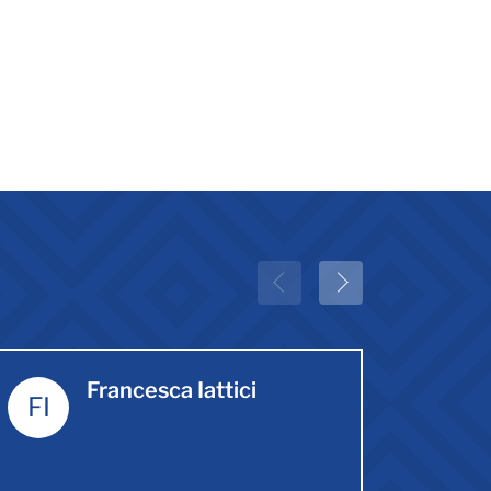
Francesca Iattici
FI
SM