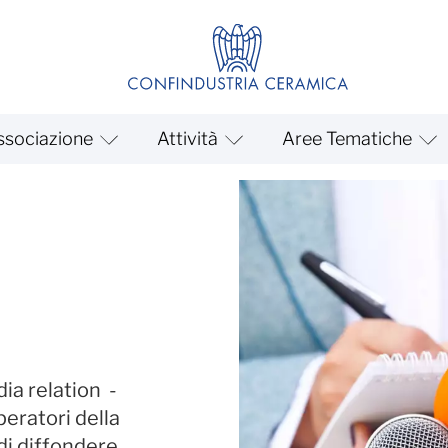
ssociazione
Attività
Aree Tematiche
dia relation -
peratori della
di diffondere