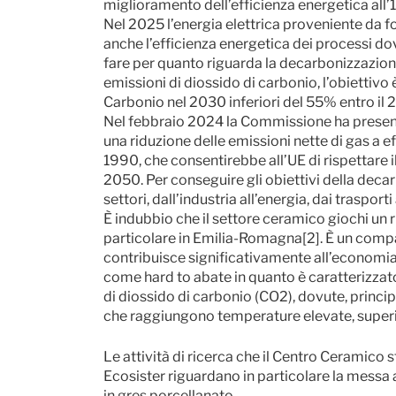
miglioramento dell’efficienza energetica all’
Nel 2025 l’energia elettrica proveniente da 
anche l’efficienza energetica dei processi d
fare per quanto riguarda la decarbonizzazione
emissioni di diossido di carbonio, l’obiettivo 
Carbonio nel 2030 inferiori del 55% entro il
Nel febbraio 2024 la Commissione ha present
una riduzione delle emissioni nette di gas a ef
1990, che consentirebbe all’UE di rispettare i
2050. Per conseguire gli obiettivi della decarb
settori, dall’industria all’energia, dai trasporti
È indubbio che il settore ceramico giochi un r
particolare in Emilia-Romagna[2]. È un compar
contribuisce significativamente all’economia 
come hard to abate in quanto è caratterizza
di diossido di carbonio (CO2), dovute, princi
che raggiungono temperature elevate, superi
Le attività di ricerca che il Centro Ceramico
Ecosister riguardano in particolare la messa a
in gres porcellanato.