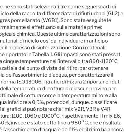
ne, ne sono stati selezionati tre come segue: scarti di
iclo della raccolta differenziata di rifiuti urbani (GL2) e
n gres porcellanato (WGB1). Sono state eseguite le
normalmente si effettuano sulle materie prime:
ogica e chimica. Queste ultime caratterizzazioni sono
teriali di riciclo così da individuare in anticipo
r il processo di sinterizzazione. Con i materiali
 riportato in Tabella 1. Gli impasti sono stati pressati
 a cinque temperature nell’intervallo tra 890-1120°C
zzati sia dal punto di vista del ritiro, per ottenere
a dell’assorbimento d’acqua, per caratterizzare il
 norma ISO 13006. I grafici di Figura 2 riportano i dati
 della temperatura di cottura di ciascun provino per
 ottimale di cottura come la temperatura minore alla
ua inferiore a 0,5%, potendosi, dunque, classificare
 grafici si può notare che i mix V2R, V3R e V4R
tura: 1100, 1060 e 1000°C, rispettivamente. Il mix E6,
60%, invece è stato cotto fino a 980 °C, che è risultata
l’assorbimento d’acqua è dell’1% ed il ritiro ha ancora