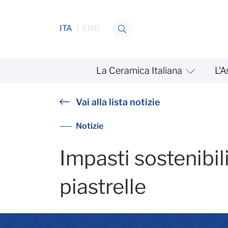
Salta al contenuto
ITA
ENG
La Ceramica Italiana
L'A
Impasti sostenibili Ecosist
Vai alla lista notizie
Notizie
Impasti sostenibil
piastrelle