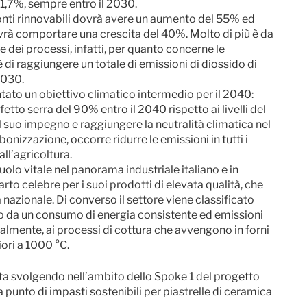
11,7%, sempre entro il 2030.
fonti rinnovabili dovrà avere un aumento del 55% ed
ovrà comportare una crescita del 40%. Molto di più è da
 dei processi, infatti, per quanto concerne le
è di raggiungere un totale di emissioni di diossido di
 2030.
ato un obiettivo climatico intermedio per il 2040:
fetto serra del 90% entro il 2040 rispetto ai livelli del
l suo impegno e raggiungere la neutralità climatica nel
onizzazione, occorre ridurre le emissioni in tutti i
 all’agricoltura.
uolo vitale nel panorama industriale italiano e in
to celebre per i suoi prodotti di elevata qualità, che
nazionale. Di converso il settore viene classificato
to da un consumo di energia consistente ed emissioni
palmente, ai processi di cottura che avvengono in forni
ori a 1000 °C.
 sta svolgendo nell’ambito dello Spoke 1 del progetto
 punto di impasti sostenibili per piastrelle di ceramica