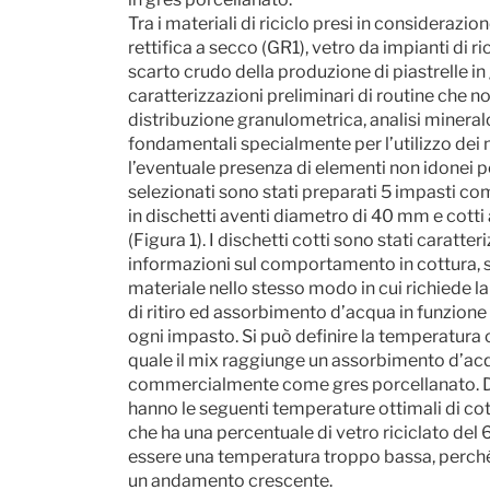
Tra i materiali di riciclo presi in considerazio
rettifica a secco (GR1), vetro da impianti di ric
scarto crudo della produzione di piastrelle i
caratterizzazioni preliminari di routine che 
distribuzione granulometrica, analisi mineral
fondamentali specialmente per l’utilizzo dei ma
l’eventuale presenza di elementi non idonei pe
selezionati sono stati preparati 5 impasti come
in dischetti aventi diametro di 40 mm e cotti
(Figura 1). I dischetti cotti sono stati caratteri
informazioni sul comportamento in cottura, si
materiale nello stesso modo in cui richiede la
di ritiro ed assorbimento d’acqua in funzione
ogni impasto. Si può definire la temperatura
quale il mix raggiunge un assorbimento d’acq
commercialmente come gres porcellanato. Dai
hanno le seguenti temperature ottimali di cot
che ha una percentuale di vetro riciclato del 
essere una temperatura troppo bassa, perché 
un andamento crescente.