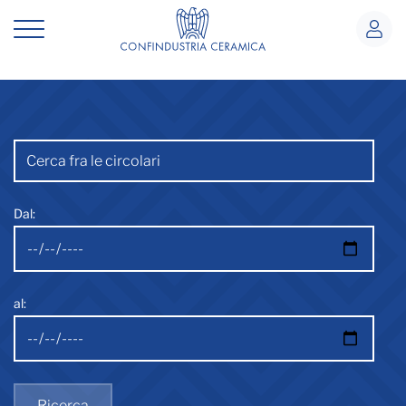
Circolari
Circolari
Barra di ricerca
Dal:
al:
Ricerca