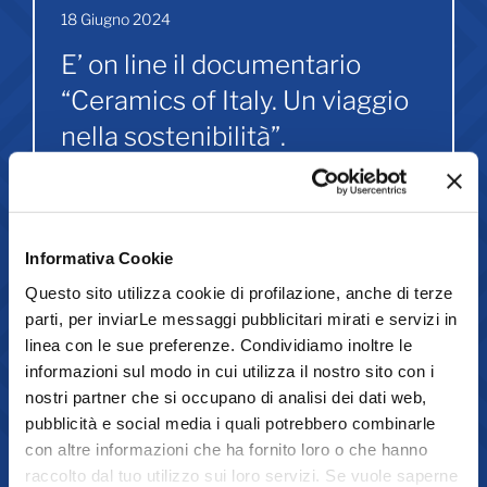
18 Giugno 2024
E’ on line il documentario
“Ceramics of Italy. Un viaggio
nella sostenibilità”.
Promozione
Informativa Cookie
Questo sito utilizza cookie di profilazione, anche di terze
18 Giugno 2024
parti, per inviarLe messaggi pubblicitari mirati e servizi in
linea con le sue preferenze. Condividiamo inoltre le
Dichiarazione Iva 2024: in
informazioni sul modo in cui utilizza il nostro sito con i
arrivo le comunicazioni di
nostri partner che si occupano di analisi dei dati web,
anomalia
pubblicità e social media i quali potrebbero combinarle
con altre informazioni che ha fornito loro o che hanno
Fisco, finanza e agevolazioni
raccolto dal tuo utilizzo sui loro servizi. Se vuole saperne