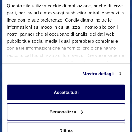
Questo sito utilizza cookie di profilazione, anche di terze
parti, per inviarLe messaggi pubblicitari mirati e servizi in
linea con le sue preferenze. Condividiamo inoltre le
informazioni sul modo in cui utilizza il nostro sito con i
29 Maggio 2024
nostri partner che si occupano di analisi dei dati web,
ETS: compilazione BDR 2026-
pubblicità e social media i quali potrebbero combinarle
con altre informazioni che ha fornito loro o che hanno
2030 - indicazioni integrative
raccolto dal tuo utilizzo sui loro servizi. Se vuole saperne
di più o negare il consenso a tutti o ad alcuni cookie
Ambiente e sostenibilità
clicchi qui
. Il consenso può essere espresso cliccando
Mostra dettagli
sul tasto "Accetta tutti". Se non vuole i cookie di
profilazione può negare il consenso sul tasto "Rifiuta".
Accetta tutti
29 Maggio 2024
BDNY 2024 || Partecipazione
Personalizza
alla collettiva ICE / Ceramics
of Italy - 10 e 11 novembre
Rifiuta