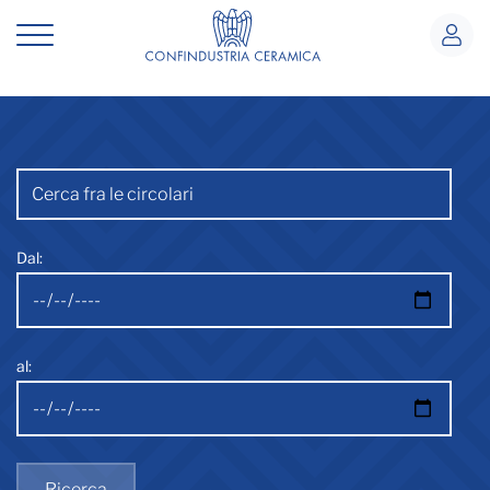
Circolari
Circolari
Barra di ricerca
Dal:
al:
Ricerca