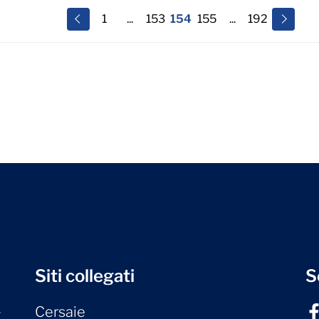
1
...
153
154
155
...
192
Siti collegati
S
Cersaie
r