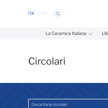
Salta al contenuto
ITA
ENG
La Ceramica Italiana
L'A
Circolari
Circolari
Barra di ricerca