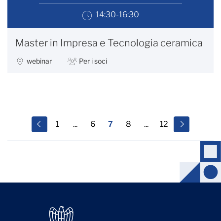
14:30-16:30
Master in Impresa e Tecnologia ceramica
webinar
Per i soci
1
...
6
7
8
...
12