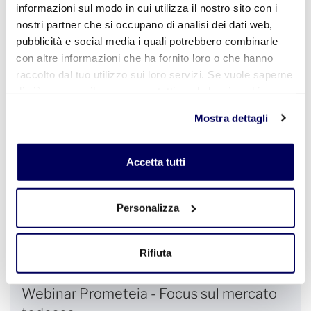
11
Marzo
informazioni sul modo in cui utilizza il nostro sito con i
nostri partner che si occupano di analisi dei dati web,
11:00-13:00
pubblicità e social media i quali potrebbero combinarle
con altre informazioni che ha fornito loro o che hanno
raccolto dal tuo utilizzo sui loro servizi. Se vuole saperne
Webinar - Polizza assicurativa eventi
di più o negare il consenso a tutti o ad alcuni cookie
catastrofali: focus sul nuovo obbligo
clicchi qui
. Il consenso può essere espresso cliccando
Mostra dettagli
Confindustria Ceramica - viale Monte Santo 40,
sul tasto "Accetta tutti". Se non vuole i cookie di
Sassuolo
profilazione può negare il consenso sul tasto "Rifiuta".
Per i soci
Accetta tutti
Personalizza
3
Marzo
Rifiuta
16:00-17:45
Webinar Prometeia - Focus sul mercato