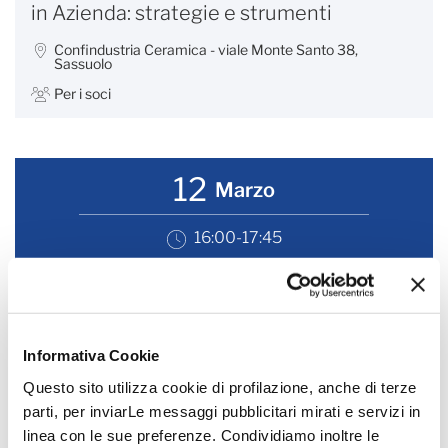
in Azienda: strategie e strumenti
Confindustria Ceramica - viale Monte Santo 38,
Sassuolo
Per i soci
12
Marzo
16:00-17:45
Webinar Prometeia - Focus sul mercato
USA
Informativa Cookie
Webinar
Per i soci
Questo sito utilizza cookie di profilazione, anche di terze
parti, per inviarLe messaggi pubblicitari mirati e servizi in
linea con le sue preferenze. Condividiamo inoltre le