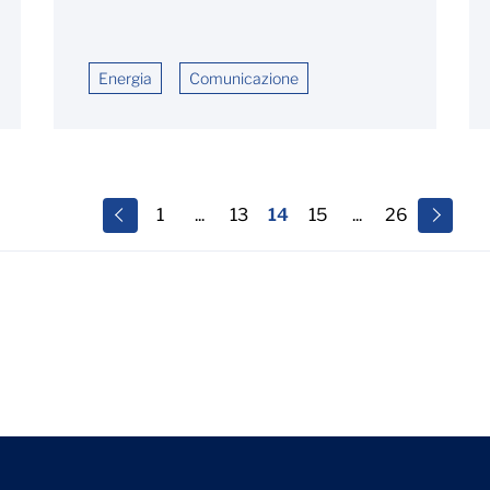
Energia
Comunicazione
1
...
13
14
15
...
26