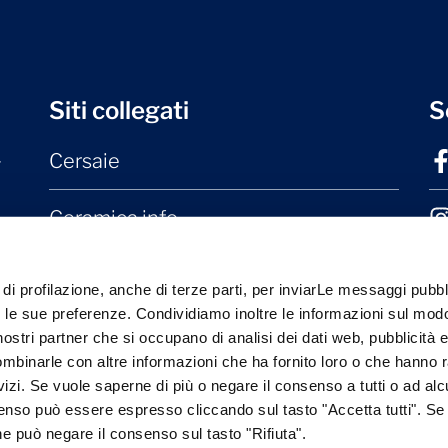
Siti collegati
S
Cersaie
r
Ceramica.info
Mater Ceramica
 di profilazione, anche di terze parti, per inviarLe messaggi pubbli
on le sue preferenze. Condividiamo inoltre le informazioni sul modo
Laterizio.it
i nostri partner che si occupano di analisi dei dati web, pubblicità 
ombinarle con altre informazioni che ha fornito loro o che hanno 
rvizi. Se vuole saperne di più o negare il consenso a tutti o ad alc
senso può essere espresso cliccando sul tasto "Accetta tutti". Se
one può negare il consenso sul tasto "Rifiuta".