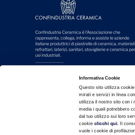
Confindustria Ceramica è l'Associazione che
rappresenta, collega, informa e assiste le aziende
italiane produttrici di piastrelle di ceramica, materiali
refrattari, laterizi, sanitari, stoviglierie e ceramica pe
usi industriali.
Viale Monte Santo, 40
41049 Sassuolo (MO) - Italy
Informativa Cookie
Telefono: +39 0536 818 111
Questo sito utilizza cookie
mirati e servizi in linea c
Mail:
info@confindustriaceramica.it
utilizza il nostro sito con 
PEC:
confindustriaceramicaarealavoro@legalmail.it
media i quali potrebbero c
dal tuo utilizzo sui loro se
CF: 93004930363
cookie
clicchi qui
. Il con
vuole i cookie di profilazi