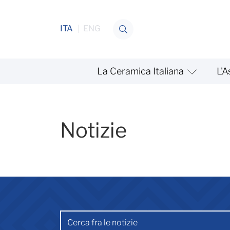
Salta al contenuto
ITA
ENG
La Ceramica Italiana
L'A
Notizie
Notizie
Barra di ricerca