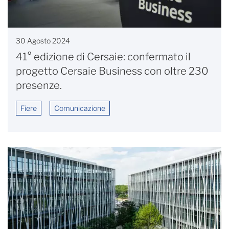
30 Agosto 2024
41° edizione di Cersaie: confermato il
progetto Cersaie Business con oltre 230
presenze.
Fiere
Comunicazione