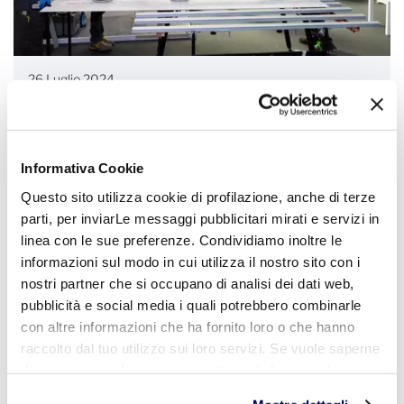
26 Luglio 2024
Città della Posa: un nuovo concept sul
rapporto uomo-macchina e iniziative di
formazione
Informativa Cookie
Questo sito utilizza cookie di profilazione, anche di terze
Fiere
Comunicazione
parti, per inviarLe messaggi pubblicitari mirati e servizi in
linea con le sue preferenze. Condividiamo inoltre le
informazioni sul modo in cui utilizza il nostro sito con i
nostri partner che si occupano di analisi dei dati web,
pubblicità e social media i quali potrebbero combinarle
con altre informazioni che ha fornito loro o che hanno
raccolto dal tuo utilizzo sui loro servizi. Se vuole saperne
di più o negare il consenso a tutti o ad alcuni cookie
clicchi qui
. Il consenso può essere espresso cliccando