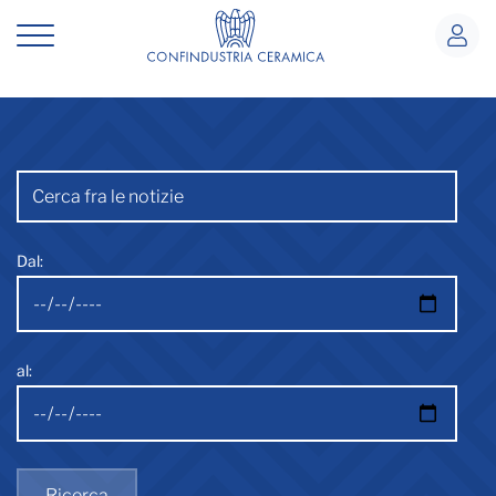
Notizie
Notizie
Barra di ricerca
Dal:
al:
Ricerca