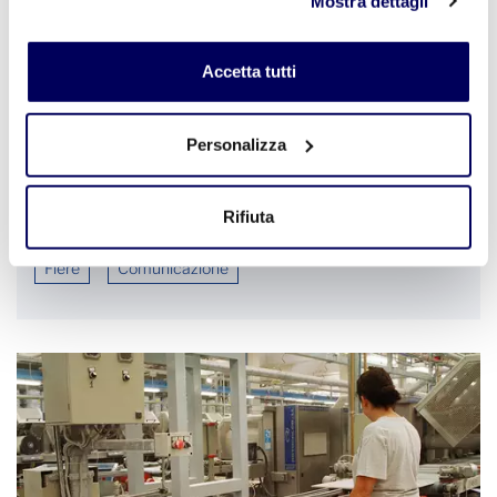
Mostra dettagli
sul tasto "Accetta tutti". Se non vuole i cookie di
profilazione può negare il consenso sul tasto "Rifiuta".
Accetta tutti
24 Luglio 2024
Personalizza
Il Premio Pritzker 2024 Riken Yamamoto
ospite di Costruire Abitare Pensare a
Cersaie 2024
Rifiuta
Fiere
Comunicazione