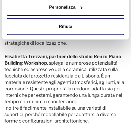
Guardando al 2025, prevale un cauto ottimismo,
Personalizza
alimentato da un potenziale allentamento dei tassi
d'interesse e da una persistente attrattiva internazionale,
bilanciata da vincoli di offerta e preoccupazioni per
Rifiuta
l'accessibilità. Il mercato continua ad evolversi,
privilegiando la qualità, la sostenibilità e le scelte
strategiche di localizzazione.
Elisabetta Trezzani, partner dello studio Renzo Piano
Building Workshop
, spiega le numerose potenzialità
tecniche ed espressive della ceramica utilizzata sulla
facciata del progetto residenziale a Lisbona. È un
materiale resistente agli agenti atmosferici, agli urti, alla
corrosione. Queste proprietà la rendono adatta sia per
interni che per esterni, garantendo una lunga durata nel
tempo con minima manutenzione.
Inoltre è facilmente installabile su una varietà di
superfici, perché modellabile per adattarsi a diverse
forme e configurazioni architettoniche.