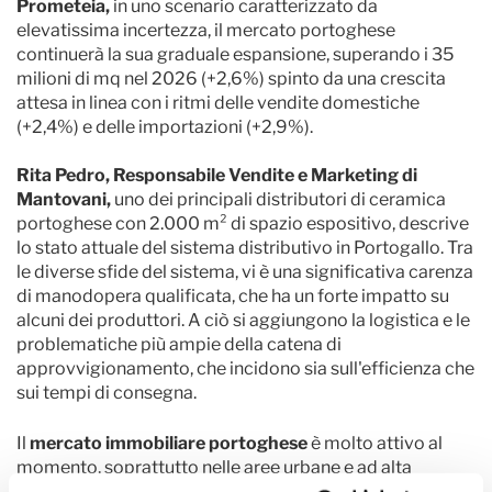
Prometeia,
in uno scenario caratterizzato da
elevatissima incertezza, il mercato portoghese
continuerà la sua graduale espansione, superando i 35
milioni di mq nel 2026 (+2,6%) spinto da una crescita
attesa in linea con i ritmi delle vendite domestiche
(+2,4%) e delle importazioni (+2,9%).
Rita Pedro, Responsabile Vendite e Marketing di
Mantovani,
uno dei principali distributori di ceramica
portoghese con 2.000 m² di spazio espositivo, descrive
lo stato attuale del sistema distributivo in Portogallo. Tra
le diverse sfide del sistema, vi è una significativa carenza
di manodopera qualificata, che ha un forte impatto su
alcuni dei produttori. A ciò si aggiungono la logistica e le
problematiche più ampie della catena di
approvvigionamento, che incidono sia sull'efficienza che
sui tempi di consegna.
Il
mercato immobiliare portoghese
è molto attivo al
momento, soprattutto nelle aree urbane e ad alta
domanda, trainato da acquirenti nazionali e