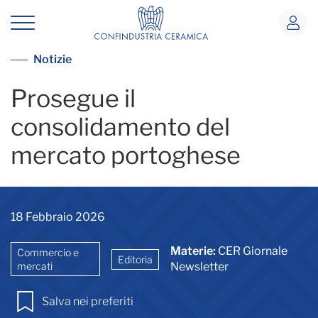
Country Report Portugal
Vai alla lista notizie
Notizie
Prosegue il
consolidamento del
mercato portoghese
18 Febbraio 2026
Materie:
CER Giornale
Commercio e
Editoria
mercati
Newsletter
Salva nei preferiti