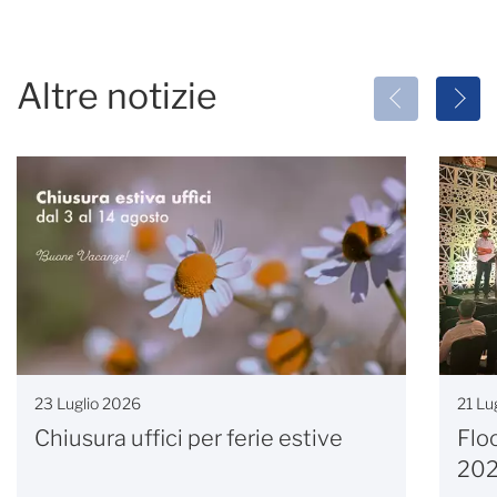
Altre notizie
23 Luglio 2026
21 Lu
Chiusura uffici per ferie estive
Flo
20