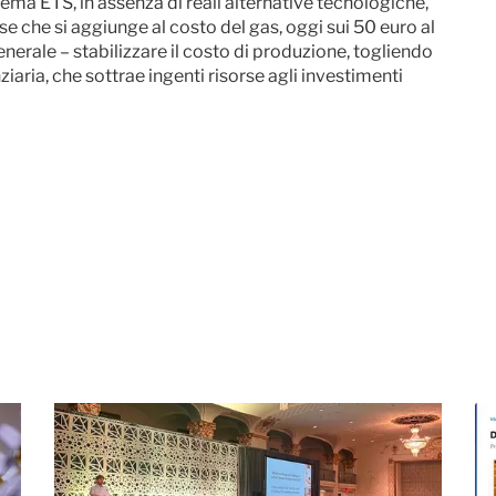
sistema ETS, in assenza di reali alternative tecnologiche,
e che si aggiunge al costo del gas, oggi sui 50 euro al
enerale – stabilizzare il costo di produzione, togliendo
iaria, che sottrae ingenti risorse agli investimenti