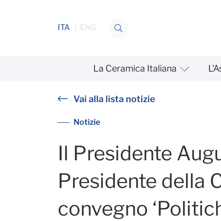
Salta al contenuto
ITA
ENG
La Ceramica Italiana
L'A
Incontro Civita
Vai alla lista notizie
Notizie
Il Presidente Augu
Presidente della 
convegno ‘Politic