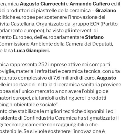
a Ceramica
Augusto Ciarrocchi
e
Armando Cafiero
ed il
i produttori di piastrelle della ceramica –
Graziano
Politiche europee per sostenere l’innovazione del
 Civita Castellana. Organizzato dal gruppo ECR (Partito
arlamento europeo), ha visto gli interventi di
amento Europeo, dell’europarlamentare
Stefano
 Commissione Ambiente della Camera dei Deputati,
tellana
Luca Giampieri.
mica rappresenta 252 imprese attive nei comparti
stoviglie, materiali refrattari e ceramica tecnica, con una
atturato complessivo di 7,6 miliardi di euro,
Augusto
le importazioni in Italia di ceramica sanitaria proviene
opea sia l’unico mercato a non avere l’obbligo del
ori europei, aiutandoli a distinguere i prodotti
mping ambientale e sociale”.
o che stabilisce le migliori tecniche disponibili ed i
Presidente di Confindustria Ceramica ha stigmatizzato il
ggi tecnologicamente non raggiungibili o che
stenibile. Se si vuole sostenere l’innovazione è