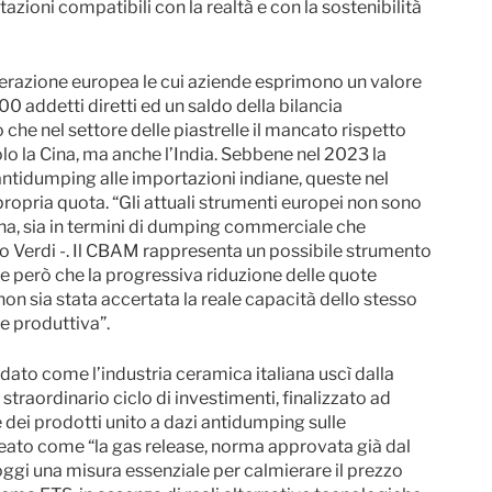
azioni compatibili con la realtà e con la sostenibilità
ederazione europea le cui aziende esprimono un valore
00 addetti diretti ed un saldo della bilancia
che nel settore delle piastrelle il mancato rispetto
olo la Cina, ma anche l’India. Sebbene nel 2023 la
tidumping alle importazioni indiane, queste nel
opria quota. “Gli attuali strumenti europei non sono
ana, sia in termini di dumping commerciale che
o Verdi -. Il CBAM rappresenta un possibile strumento
one però che la progressiva riduzione delle quote
on sia stata accertata la reale capacità dello stesso
ne produttiva”.
dato come l’industria ceramica italiana uscì dalla
traordinario ciclo di investimenti, finalizzato ad
e dei prodotti unito a dazi antidumping sulle
neato come “la gas release, norma approvata già dal
gi una misura essenziale per calmierare il prezzo