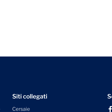
Siti collegati
S
Cersaie
r