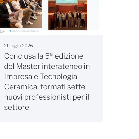
21 Luglio 2026
20 Lugl
Conclusa la 5ª edizione
Valo
del Master interateneo in
euro 
Impresa e Tecnologia
sett
Ceramica: formati sette
nuovi professionisti per il
settore
Editori