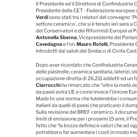
Il Presidente ed il Direttore di Confindustri
Presidente della CET - Federazione europea de
Verdi
sono stati tra i relatori del convegno ‘
settore ceramico’, che si è tenuto ieri sera a
dei Conservatori e dei Riformisti Europei al P
Antonella Sberna
, Vicepresidente del Parl
Cavedagna
e l’on.
Mauro Rotelli
, Presidente
introdotti dai saluti del Sindaco di Civita Cas
Dopo aver ricordato che Confindustria Cera
delle piastrelle, ceramica sanitaria, laterizi, 
occupazione diretta di 26.211 addetti ed un f
Ciarrocchi
ha rimarcato che “oltre la metà del
da paesi extra UE e come invece l’Unione Eur
Made In: una norma che tutelerebbe i consumat
italiani da quelli di paesi che praticano il du
Sulla revisione del BREF ceramico, il document
limiti di emissione per i prossimi 15 anni, il 
fatto che “la bozza definisce valori che ad o
potrebbero far aumentare i costi in modo inso