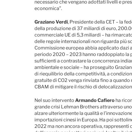
necessario che vengano adottati livelli e prest
economica”.
Graziano Verdi
, Presidente della CET – la f
della produzione di 37 miliardi di euro, 200.0
commerciale UE di 5,3 miliardi – ha rimarcato 
delle regole internazionali non riguarda più s
Commissione europea abbia applicato dazi an
periodo 2020 – 2023 hanno raddoppiato la pr
sufficienti a contrastare la concorrenza indi
ambientale e sociale – ha proseguito Grazian
di riequilibrio della competitività, a condizi
gratuite di CO2 venga rinviata fino a quando n
CBAM di mitigare il rischio di delocalizzazio
Nel suo intervento
Armando Cafiero
ha ricor
grande crisi Lehman Brothers attraverso uno s
alzare ulteriormente la qualità e l’innovazion
importazioni cinesi in Europa. Ha poi sottoli
2022 ma non ancora operativa, rappresenti og