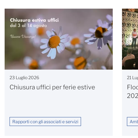
23 Luglio 2026
21 Lu
Chiusura uffici per ferie estive
Flo
20
Rapporti con gli associati e servizi
Ambi